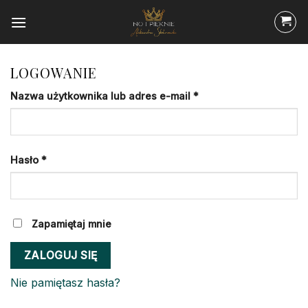
Przewiń
do
zawartości
LOGOWANIE
Wymagane
Nazwa użytkownika lub adres e-mail
*
Wymagane
Hasło
*
Zapamiętaj mnie
ZALOGUJ SIĘ
Nie pamiętasz hasła?